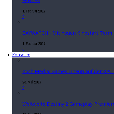
FENCES
1. Februar 2017
0
BAYWATCH - Mit neuen Kinostart Termi
1. Februar 2017
0
Konsolen
Koch Media: Games Lineup auf der RPC
23. Mai 2017
0
Weltweite Destiny 2 Gameplay-Premiere