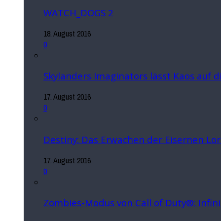
WATCH_DOGS 2
18. August 2016
0
Skylanders Imaginators lässt Kaos auf 
17. August 2016
0
Destiny: Das Erwachen der Eisernen Lo
17. August 2016
0
Zombies-Modus von Call of Duty®: Infin