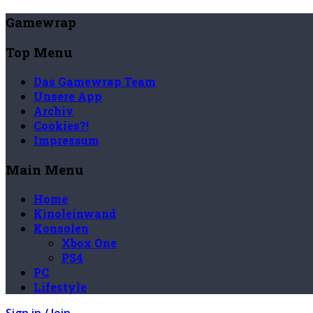
Gamewrap
Top Menu
Das Gamewrap Team
Unsere App
Archiv
Cookies?!
Impressum
Main Menu
Home
Kinoleinwand
Konsolen
Xbox One
PS4
PC
Lifestyle
Sign in / Join