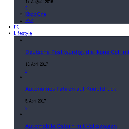
17. August 2016
0
Xbox One
PS4
PC
Lifestyle
Deutsche Post würdigt die Ikone Golf 
13. April 2017
0
Autonomes Fahren auf Knopfdruck
5. April 2017
0
Automobile Ostern mit Volkswagen