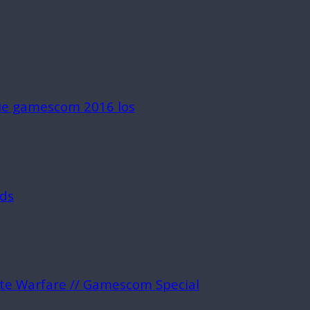
die gamescom 2016 los
rds
ite Warfare // Gamescom Special