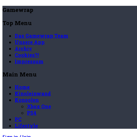
Gamewrap
Top Menu
Das Gamewrap Team
Unsere App
Archiv
Cookies?!
Impressum
Main Menu
Home
Kinoleinwand
Konsolen
Xbox One
PS4
PC
Lifestyle
Sign in / Join