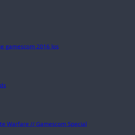
die gamescom 2016 los
rds
ite Warfare // Gamescom Special