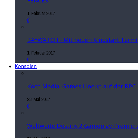
FENCES
1. Februar 2017
0
BAYWATCH - Mit neuen Kinostart Termi
1. Februar 2017
0
Konsolen
Koch Media: Games Lineup auf der RPC
23. Mai 2017
0
Weltweite Destiny 2 Gameplay-Premiere