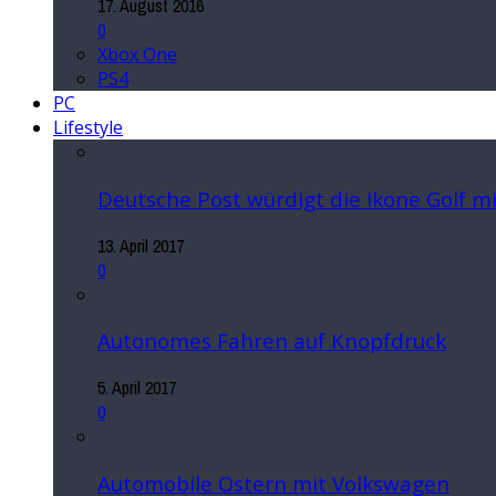
17. August 2016
0
Xbox One
PS4
PC
Lifestyle
Deutsche Post würdigt die Ikone Golf 
13. April 2017
0
Autonomes Fahren auf Knopfdruck
5. April 2017
0
Automobile Ostern mit Volkswagen