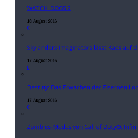
WATCH_DOGS 2
18. August 2016
0
Skylanders Imaginators lässt Kaos auf 
17. August 2016
0
Destiny: Das Erwachen der Eisernen Lo
17. August 2016
0
Zombies-Modus von Call of Duty®: Infin