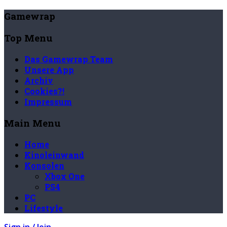
Gamewrap
Top Menu
Das Gamewrap Team
Unsere App
Archiv
Cookies?!
Impressum
Main Menu
Home
Kinoleinwand
Konsolen
Xbox One
PS4
PC
Lifestyle
Sign in / Join