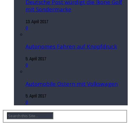
Deutsche Post würdigt die Ikone Golf
mit Sondermarke
13. April 2017
0
Autonomes Fahren auf Knopfdruck
5. April 2017
0
Automobile Ostern mit Volkswagen
5. April 2017
0