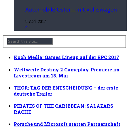
Automobile Ostern mit Volkswagen
5. April 2017
0
Koch Media: Games Lineup auf der RPC 2017
Weltweite Destiny 2 Gameplay-Premiere im
Livestream am 18. Mai
THOR: TAG DER ENTSCHEIDUNG – der erste
deutsche Trailer
PIRATES OF THE CARIBBEAN: SALAZARS
RACHE
Porsche und Microsoft starten Partnerschaft