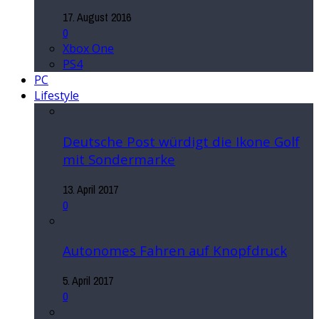
17. August 2016
0
Xbox One
PS4
PC
Lifestyle
Deutsche Post würdigt die Ikone Golf
mit Sondermarke
13. April 2017
0
Autonomes Fahren auf Knopfdruck
5. April 2017
0