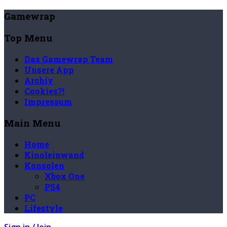
Gamewrap
Top Menu
Das Gamewrap Team
Unsere App
Archiv
Cookies?!
Impressum
Main Menu
Home
Kinoleinwand
Konsolen
Xbox One
PS4
PC
Lifestyle
Sign in / Join