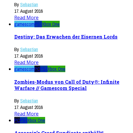
By
Sebastian
17. August 2016
Read More
gamescom
PS4
Xbox One
Destiny: Das Erwachen der Eisernen Lords
By
Sebastian
17. August 2016
Read More
gamescom
PC
PS4
Xbox One
Zombies-Modus von Call of Duty®: Infinite
Warfare // Gamescom Special
By
Sebastian
17. August 2016
Read More
PC
PS4
Xbox One
Assassin’s Creed Syndicate enthüllt!