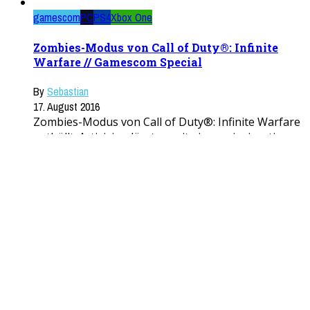
gamescom
PC
PS4
Xbox One
Zombies-Modus von Call of Duty®: Infinite
Warfare // Gamescom Special
By
Sebastian
17. August 2016
Zombies-Modus von Call of Duty®: Infinite Warfare
enthüllt; Activision lässt es mit einem einzigartigen
Call of Duty-Erlebnis krachen. Die Gamescom ist
eine großartige Möglichkeit ...
Read More
PC
PS4
Xbox One
Assassin’s Creed Syndicate enthüllt!
By
Bernd
12. Mai 2015
London 1868. - das victorianische England und Ihr