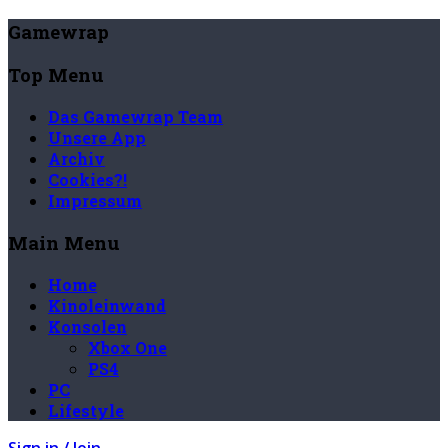
Gamewrap
Top Menu
Das Gamewrap Team
Unsere App
Archiv
Cookies?!
Impressum
Main Menu
Home
Kinoleinwand
Konsolen
Xbox One
PS4
PC
Lifestyle
Sign in / Join