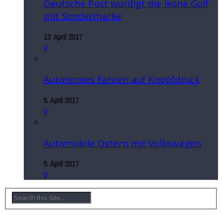
Deutsche Post würdigt die Ikone Golf
mit Sondermarke
13. April 2017
0
Autonomes Fahren auf Knopfdruck
5. April 2017
0
Automobile Ostern mit Volkswagen
5. April 2017
0