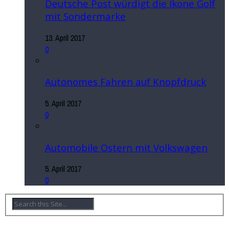
Deutsche Post würdigt die Ikone Golf
mit Sondermarke
13. April 2017
0
Autonomes Fahren auf Knopfdruck
5. April 2017
0
Automobile Ostern mit Volkswagen
5. April 2017
0