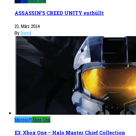
PC
PS4
Xbox One
ASSASSIN’S CREED UNITY enthüllt
21. März 2014
By
Bernd
Microsoft
Xbox One
E3: Xbox One – Halo Master Chief Collection