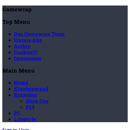
Gamewrap
Top Menu
Das Gamewrap Team
Unsere App
Archiv
Cookies?!
Impressum
Main Menu
Home
Kinoleinwand
Konsolen
Xbox One
PS4
PC
Lifestyle
Sign in / Join