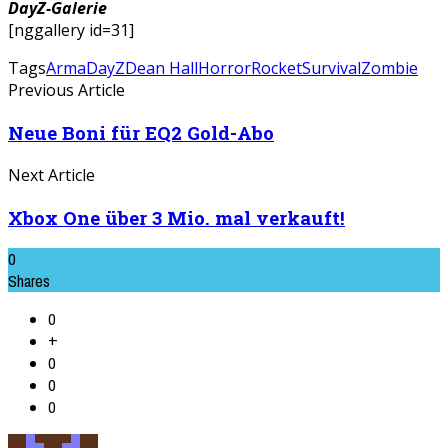
DayZ-Galerie
[nggallery id=31]
Tags
Arma
DayZ
Dean Hall
Horror
Rocket
Survival
Zombie
Previous Article
Neue Boni für EQ2 Gold-Abo
Next Article
Xbox One über 3 Mio. mal verkauft!
0
Shares
0
+
0
0
0