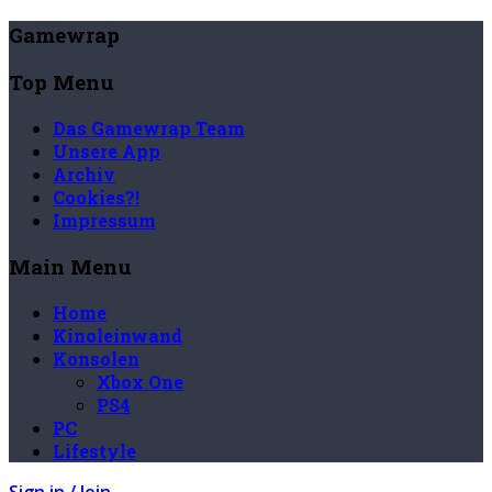
Gamewrap
Top Menu
Das Gamewrap Team
Unsere App
Archiv
Cookies?!
Impressum
Main Menu
Home
Kinoleinwand
Konsolen
Xbox One
PS4
PC
Lifestyle
Sign in / Join