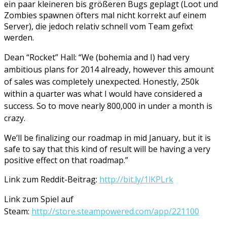
ein paar kleineren bis größeren Bugs geplagt (Loot und
Zombies spawnen öfters mal nicht korrekt auf einem
Server), die jedoch relativ schnell vom Team gefixt
werden.
Dean “Rocket” Hall: “
We (bohemia and I) had very
ambitious plans for 2014 already, however this amount
of sales was completely unexpected. Honestly, 250k
within a quarter was what I would have considered a
success. So to move nearly 800,000 in under a month is
crazy.
We’ll be finalizing our roadmap in mid January, but it is
safe to say that this kind of result will be having a very
positive effect on that roadmap.”
Link zum Reddit-Beitrag:
http://bit.ly/1lKPLrk
Link zum Spiel auf
Steam:
http://store.steampowered.com/app/221100