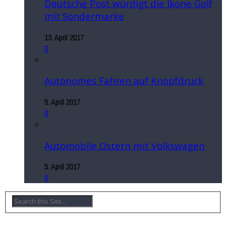
Deutsche Post würdigt die Ikone Golf
mit Sondermarke
13. April 2017
0
Autonomes Fahren auf Knopfdruck
5. April 2017
0
Automobile Ostern mit Volkswagen
5. April 2017
0