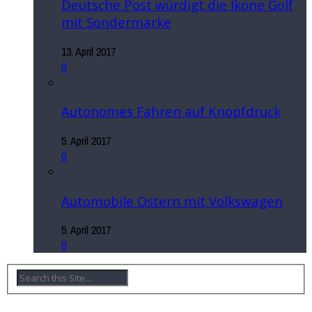
Deutsche Post würdigt die Ikone Golf
mit Sondermarke
13. April 2017
0
Autonomes Fahren auf Knopfdruck
5. April 2017
0
Automobile Ostern mit Volkswagen
5. April 2017
0