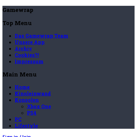
Gamewrap
Top Menu
Das Gamewrap Team
Unsere App
Archiv
Cookies?!
Impressum
Main Menu
Home
Kinoleinwand
Konsolen
Xbox One
PS4
PC
Lifestyle
Sign in / Join