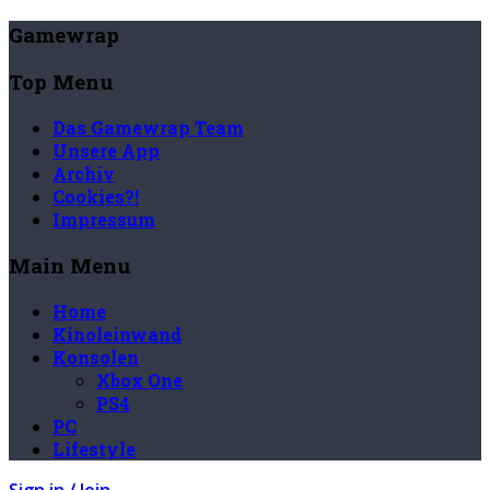
Gamewrap
Top Menu
Das Gamewrap Team
Unsere App
Archiv
Cookies?!
Impressum
Main Menu
Home
Kinoleinwand
Konsolen
Xbox One
PS4
PC
Lifestyle
Sign in / Join