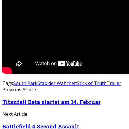
Tags
South Park
Stab der Wahrheit
Stick of Truth
Trailer
Previous Article
Titanfall Beta startet am 14. Februar
Next Article
Battlefield 4 Second Assault