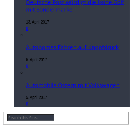
Deutsche Post würdigt die Ikone Golf
mit Sondermarke
13. April 2017
0
Autonomes Fahren auf Knopfdruck
5. April 2017
0
Automobile Ostern mit Volkswagen
5. April 2017
0