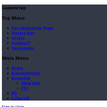
Gamewrap
Top Menu
Das Gamewrap Team
Unsere App
Archiv
Cookies?!
Impressum
Main Menu
Home
Kinoleinwand
Konsolen
Xbox One
PS4
PC
Lifestyle
Sign in / Join