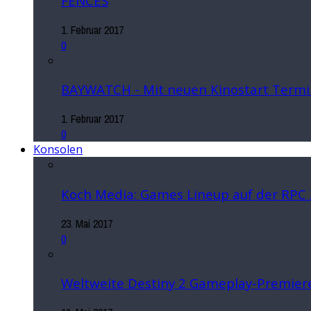
FENCES
1. Februar 2017
0
BAYWATCH - Mit neuen Kinostart Termi
1. Februar 2017
0
Konsolen
Koch Media: Games Lineup auf der RPC
23. Mai 2017
0
Weltweite Destiny 2 Gameplay-Premiere