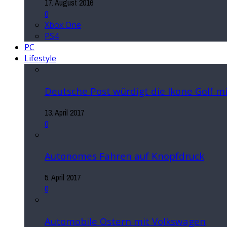
17. August 2016
0
Xbox One
PS4
PC
Lifestyle
Deutsche Post würdigt die Ikone Golf 
13. April 2017
0
Autonomes Fahren auf Knopfdruck
5. April 2017
0
Automobile Ostern mit Volkswagen