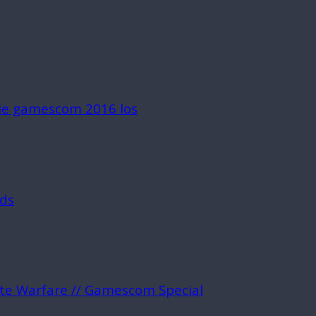
die gamescom 2016 los
rds
ite Warfare // Gamescom Special