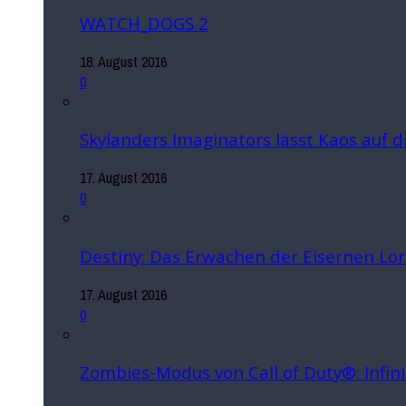
WATCH_DOGS 2
18. August 2016
0
Skylanders Imaginators lässt Kaos auf 
17. August 2016
0
Destiny: Das Erwachen der Eisernen Lo
17. August 2016
0
Zombies-Modus von Call of Duty®: Infin