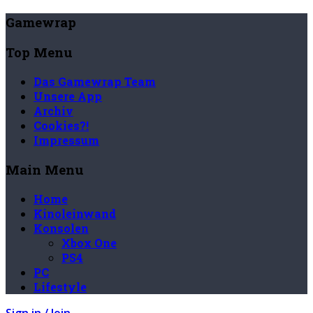
Gamewrap
Top Menu
Das Gamewrap Team
Unsere App
Archiv
Cookies?!
Impressum
Main Menu
Home
Kinoleinwand
Konsolen
Xbox One
PS4
PC
Lifestyle
Sign in / Join