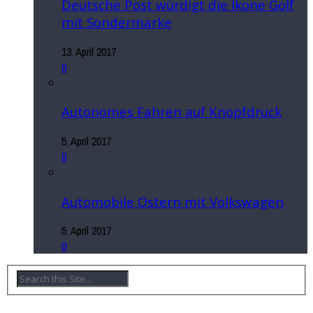
Deutsche Post würdigt die Ikone Golf
mit Sondermarke
13. April 2017
0
Autonomes Fahren auf Knopfdruck
5. April 2017
0
Automobile Ostern mit Volkswagen
5. April 2017
0