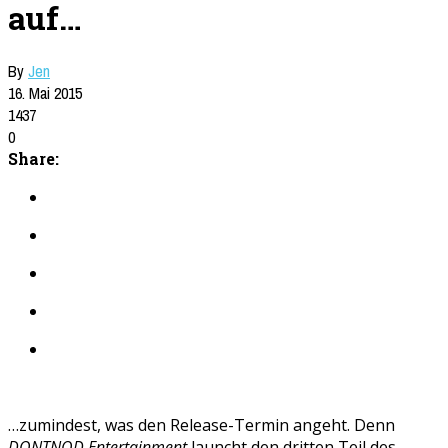
auf…
By
Jen
16. Mai 2015
1437
0
Share:
…zumindest, was den Release-Termin angeht. Denn
DONTNOD Entertainment
launcht den dritten Teil des