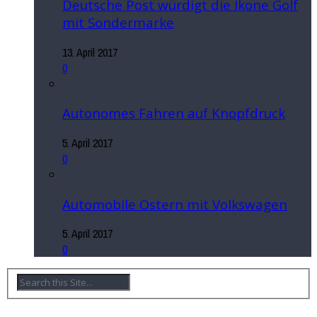
Deutsche Post würdigt die Ikone Golf
mit Sondermarke
13. April 2017
0
Autonomes Fahren auf Knopfdruck
5. April 2017
0
Automobile Ostern mit Volkswagen
5. April 2017
0