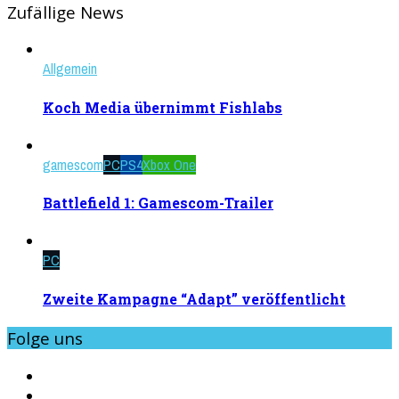
Zufällige News
Allgemein
Koch Media übernimmt Fishlabs
gamescom
PC
PS4
Xbox One
Battlefield 1: Gamescom-Trailer
PC
Zweite Kampagne “Adapt” veröffentlicht
Folge uns