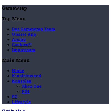
Gamewrap
Top Menu
Das Gamewrap Team
Unsere App
Archiv
Cookies?!
Impressum
Main Menu
Home
Kinoleinwand
Konsolen
Xbox One
PS4
PC
Lifestyle
Sign in / Join