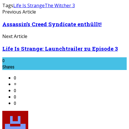
Tags
Life Is Strange
The Witcher 3
Previous Article
Assassin’s Creed Syndicate enthüllt!
Next Article
Life Is Strange: Launchtrailer zu Episode 3
0
Shares
0
+
0
0
0