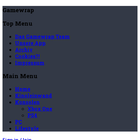
Gamewrap
Top Menu
Das Gamewrap Team
Unsere App
Archiv
Cookies?!
Impressum
Main Menu
Home
Kinoleinwand
Konsolen
Xbox One
PS4
PC
Lifestyle
Sign in / Join