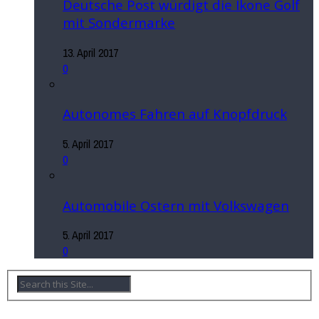
Deutsche Post würdigt die Ikone Golf
mit Sondermarke
13. April 2017
0
Autonomes Fahren auf Knopfdruck
5. April 2017
0
Automobile Ostern mit Volkswagen
5. April 2017
0