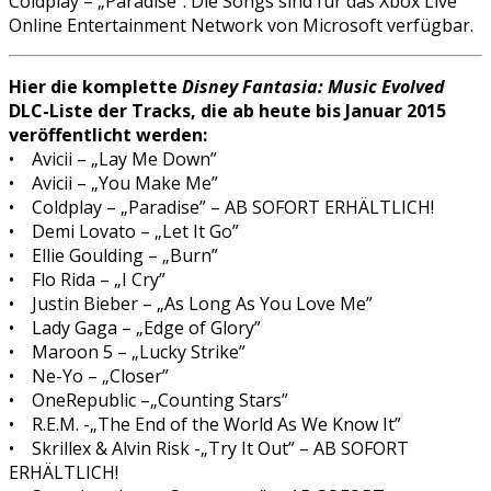
Coldplay – „Paradise”. Die Songs sind für das Xbox Live
Online Entertainment Network von Microsoft verfügbar.
Hier die komplette
Disney Fantasia: Music Evolved
DLC-Liste der Tracks, die ab heute bis Januar 2015
veröffentlicht werden:
• Avicii – „Lay Me Down”
• Avicii – „You Make Me”
• Coldplay – „Paradise” – AB SOFORT ERHÄLTLICH!
• Demi Lovato – „Let It Go”
• Ellie Goulding – „Burn”
• Flo Rida – „I Cry”
• Justin Bieber – „As Long As You Love Me”
• Lady Gaga – „Edge of Glory”
• Maroon 5 – „Lucky Strike”
• Ne-Yo – „Closer”
• OneRepublic –„Counting Stars”
• R.E.M. -„The End of the World As We Know It”
• Skrillex & Alvin Risk -„Try It Out” – AB SOFORT
ERHÄLTLICH!