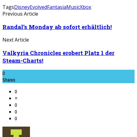
Tags
Disney
Evolved
Fantasia
Music
Xbox
Previous Article
Randal’s Monday ab sofort erhältlich!
Next Article
Valkyria Chronicles erobert Platz 1 der
Steam-Charts!
0
Shares
0
+
0
0
0