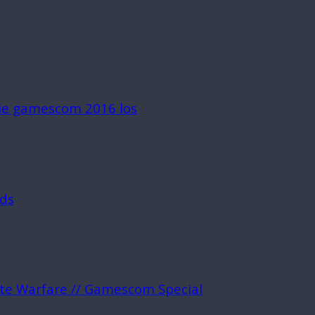
die gamescom 2016 los
rds
ite Warfare // Gamescom Special