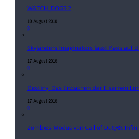
WATCH_DOGS 2
18. August 2016
0
Skylanders Imaginators lässt Kaos auf 
17. August 2016
0
Destiny: Das Erwachen der Eisernen Lo
17. August 2016
0
Zombies-Modus von Call of Duty®: Infin