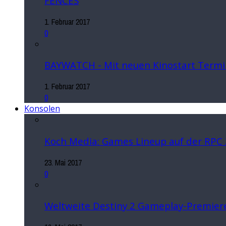
FENCES
1. Februar 2017
0
BAYWATCH - Mit neuen Kinostart Termi
1. Februar 2017
0
Konsolen
Koch Media: Games Lineup auf der RPC
23. Mai 2017
0
Weltweite Destiny 2 Gameplay-Premiere