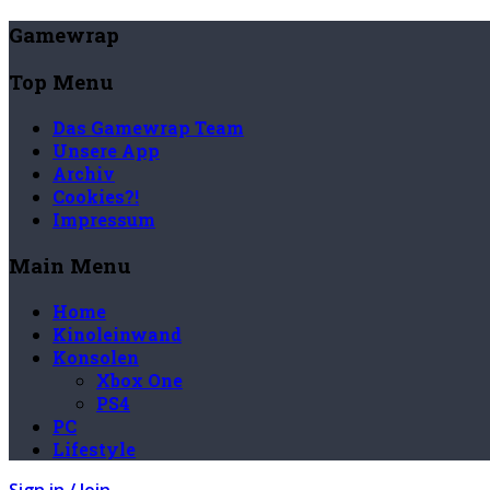
Gamewrap
Top Menu
Das Gamewrap Team
Unsere App
Archiv
Cookies?!
Impressum
Main Menu
Home
Kinoleinwand
Konsolen
Xbox One
PS4
PC
Lifestyle
Sign in / Join