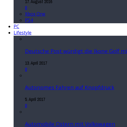
17. August 2016
0
Xbox One
PS4
PC
Lifestyle
Deutsche Post würdigt die Ikone Golf 
13. April 2017
0
Autonomes Fahren auf Knopfdruck
5. April 2017
0
Automobile Ostern mit Volkswagen