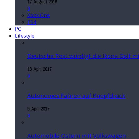
17. August 2016
0
Xbox One
PS4
PC
Lifestyle
Deutsche Post würdigt die Ikone Golf 
13. April 2017
0
Autonomes Fahren auf Knopfdruck
5. April 2017
0
Automobile Ostern mit Volkswagen