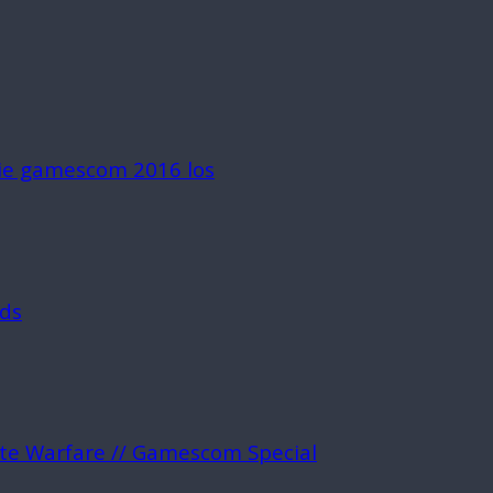
die gamescom 2016 los
rds
ite Warfare // Gamescom Special