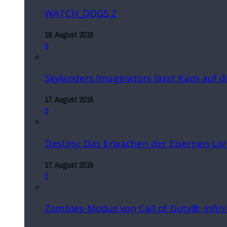
WATCH_DOGS 2
18. August 2016
0
Skylanders Imaginators lässt Kaos auf 
17. August 2016
0
Destiny: Das Erwachen der Eisernen Lo
17. August 2016
0
Zombies-Modus von Call of Duty®: Infin