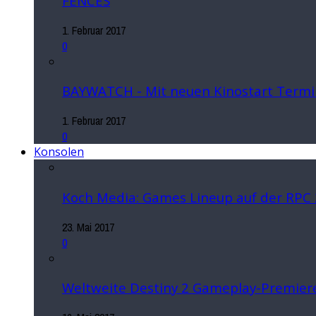
FENCES
1. Februar 2017
0
BAYWATCH - Mit neuen Kinostart Termi
1. Februar 2017
0
Konsolen
Koch Media: Games Lineup auf der RPC
23. Mai 2017
0
Weltweite Destiny 2 Gameplay-Premiere