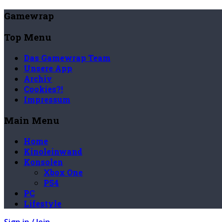
Gamewrap
Top Menu
Das Gamewrap Team
Unsere App
Archiv
Cookies?!
Impressum
Main Menu
Home
Kinoleinwand
Konsolen
Xbox One
PS4
PC
Lifestyle
Sign in / Join