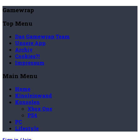
Gamewrap
Top Menu
Das Gamewrap Team
Unsere App
Archiv
Cookies?!
Impressum
Main Menu
Home
Kinoleinwand
Konsolen
Xbox One
PS4
PC
Lifestyle
Sign in / Join