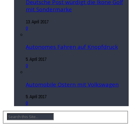
Deutsche Post würdigt die Ikone Golf
mit Sondermarke
13. April 2017
0
Autonomes Fahren auf Knopfdruck
5. April 2017
0
Automobile Ostern mit Volkswagen
5. April 2017
0