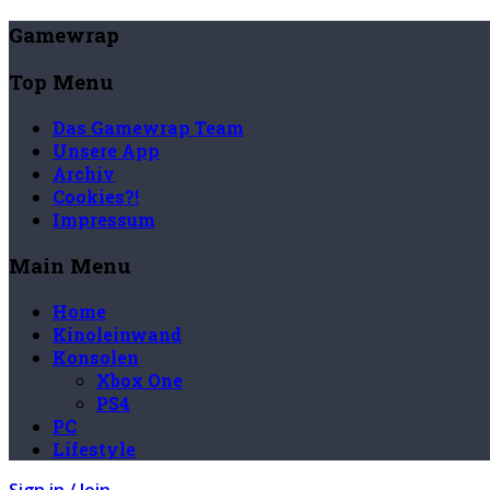
Gamewrap
Top Menu
Das Gamewrap Team
Unsere App
Archiv
Cookies?!
Impressum
Main Menu
Home
Kinoleinwand
Konsolen
Xbox One
PS4
PC
Lifestyle
Sign in / Join