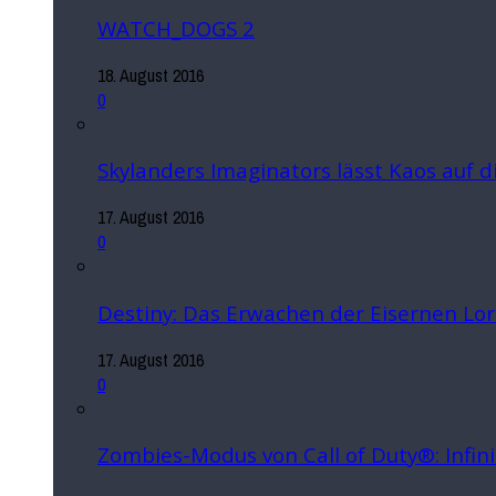
WATCH_DOGS 2
18. August 2016
0
Skylanders Imaginators lässt Kaos auf 
17. August 2016
0
Destiny: Das Erwachen der Eisernen Lo
17. August 2016
0
Zombies-Modus von Call of Duty®: Infin