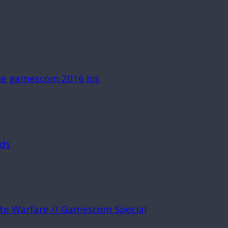
die gamescom 2016 los
rds
ite Warfare // Gamescom Special