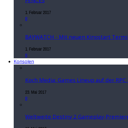
FENCES
1. Februar 2017
0
BAYWATCH - Mit neuen Kinostart Termi
1. Februar 2017
0
Konsolen
Koch Media: Games Lineup auf der RPC
23. Mai 2017
0
Weltweite Destiny 2 Gameplay-Premiere