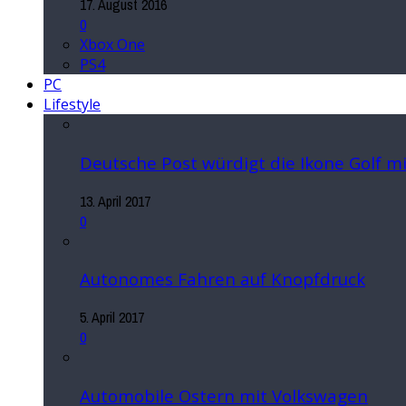
17. August 2016
0
Xbox One
PS4
PC
Lifestyle
Deutsche Post würdigt die Ikone Golf 
13. April 2017
0
Autonomes Fahren auf Knopfdruck
5. April 2017
0
Automobile Ostern mit Volkswagen