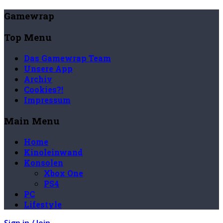
Gamewrap
Top Menu
Das Gamewrap Team
Unsere App
Archiv
Cookies?!
Impressum
Main Menu
Home
Kinoleinwand
Konsolen
Xbox One
PS4
PC
Lifestyle
Sign in / Join