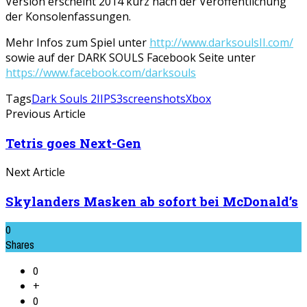
Version erscheint 2014 kurz nach der Veröffentlichung
der Konsolenfassungen.
Mehr Infos zum Spiel unter
http://www.darksoulsII.com/
sowie auf der DARK SOULS Facebook Seite unter
https://www.facebook.com/darksouls
Tags
Dark Souls 2
II
PS3
screenshots
Xbox
Previous Article
Tetris goes Next-Gen
Next Article
Skylanders Masken ab sofort bei McDonald’s
0
Shares
0
+
0