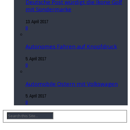
Deutsche Post würdigt die Ikone Golf
mit Sondermarke
13. April 2017
0
Autonomes Fahren auf Knopfdruck
5. April 2017
0
Automobile Ostern mit Volkswagen
5. April 2017
0