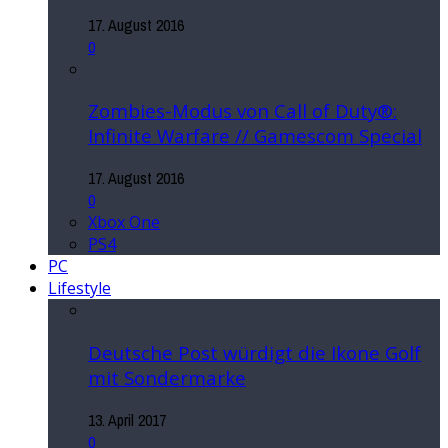
17. August 2016
0
Zombies-Modus von Call of Duty®:
Infinite Warfare // Gamescom Special
17. August 2016
0
Xbox One
PS4
PC
Lifestyle
Deutsche Post würdigt die Ikone Golf
mit Sondermarke
13. April 2017
0