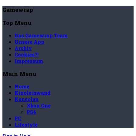
Gamewrap
Top Menu
Das Gamewrap Team
Unsere App
Archiv
Cookies?!
Impressum
Main Menu
Home
Kinoleinwand
Konsolen
Xbox One
PS4
PC
Lifestyle
Sign in / Join