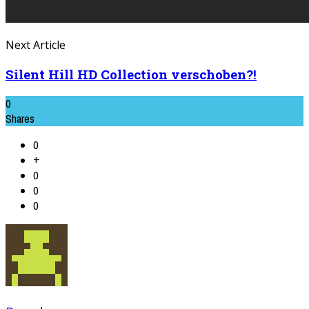
Next Article
Silent Hill HD Collection verschoben?!
0
Shares
0
+
0
0
0