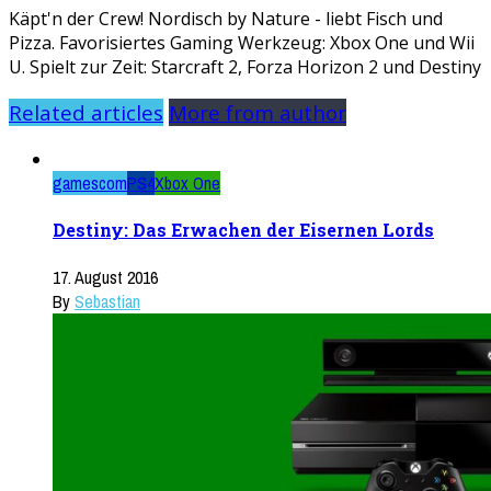
Käpt'n der Crew! Nordisch by Nature - liebt Fisch und
Pizza. Favorisiertes Gaming Werkzeug: Xbox One und Wii
U. Spielt zur Zeit: Starcraft 2, Forza Horizon 2 und Destiny
Related articles
More from author
gamescom
PS4
Xbox One
Destiny: Das Erwachen der Eisernen Lords
17. August 2016
By
Sebastian