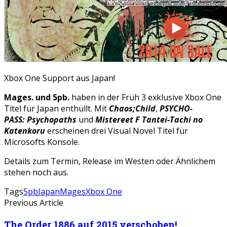
Xbox One Support aus Japan!
Mages. und 5pb.
haben in der Früh 3 exklusive Xbox One
Titel für Japan enthüllt. Mit
Chaos;Child
,
PSYCHO-
PASS: Psychopaths
und
Mistereet F Tantei-Tachi no
Katenkoru
erscheinen drei Visual Novel Titel für
Microsofts Konsole.
Details zum Termin, Release im Westen oder Ähnlichem
stehen noch aus.
Tags
5pb
Japan
Mages
Xbox One
Previous Article
The Order 1886 auf 2015 verschoben!