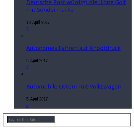
Deutsche Post würdigt die Ikone Golf
mit Sondermarke
13. April 2017
0
Autonomes Fahren auf Knopfdruck
5. April 2017
0
Automobile Ostern mit Volkswagen
5. April 2017
0