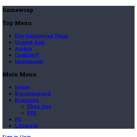
Gamewrap
Top Menu
Das Gamewrap Team
Unsere App
Archiv
Cookies?!
Impressum
Main Menu
Home
Kinoleinwand
Konsolen
Xbox One
PS4
PC
Lifestyle
Sign in / Join