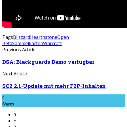
Tags
Blizzard
Hearthstone
Open
Beta
Sammelkarten
Warcraft
Previous Article
DSA: Blackguards Demo verfügbar
Next Article
SC2 2.1-Update mit mehr F2P-Inhalten
0
Shares
0
+