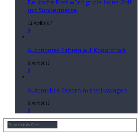
Deutsche Post würdigt die Ikone Golf
mit Sondermarke
13. April 2017
0
Autonomes Fahren auf Knopfdruck
5. April 2017
0
Automobile Ostern mit Volkswagen
5. April 2017
0