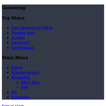
Gamewrap
Top Menu
Das Gamewrap Team
Unsere App
Archiv
Cookies?!
Impressum
Main Menu
Home
Kinoleinwand
Konsolen
Xbox One
PS4
PC
Lifestyle
Sign in / Join