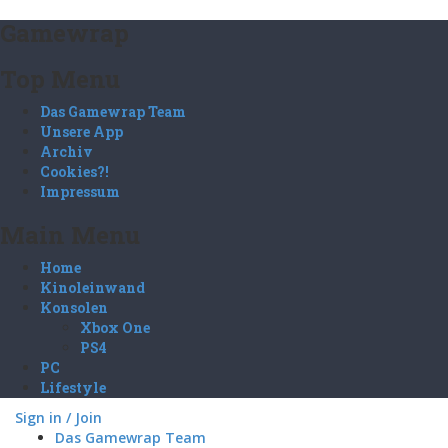
Gamewrap
Top Menu
Das Gamewrap Team
Unsere App
Archiv
Cookies?!
Impressum
Main Menu
Home
Kinoleinwand
Konsolen
Xbox One
PS4
PC
Lifestyle
Sign in / Join
Das Gamewrap Team