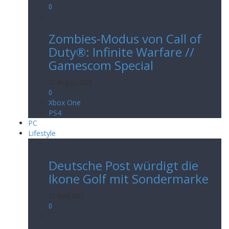
0
Zombies-Modus von Call of
Duty®: Infinite Warfare //
Gamescom Special
17. August 2016
0
Xbox One
PS4
PC
Lifestyle
Deutsche Post würdigt die
Ikone Golf mit Sondermarke
13. April 2017
0