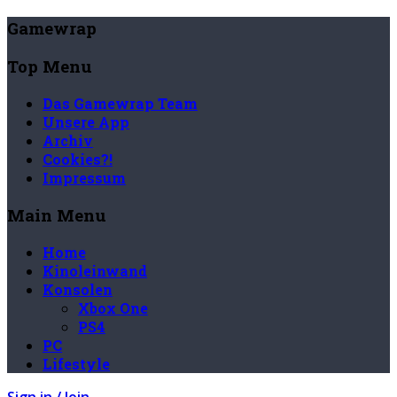
Gamewrap
Top Menu
Das Gamewrap Team
Unsere App
Archiv
Cookies?!
Impressum
Main Menu
Home
Kinoleinwand
Konsolen
Xbox One
PS4
PC
Lifestyle
Sign in / Join