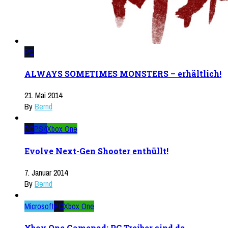
PC
ALWAYS SOMETIMES MONSTERS – erhältlich!
21. Mai 2014
By
Bernd
PC
PS4
Xbox One
Evolve Next-Gen Shooter enthüllt!
7. Januar 2014
By
Bernd
Microsoft
PC
Xbox One
Xbox One Gamepad: PC Treiber sind da