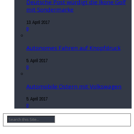
Deutsche Post würdigt die Ikone Golf
mit Sondermarke
13. April 2017
0
Autonomes Fahren auf Knopfdruck
5. April 2017
0
Automobile Ostern mit Volkswagen
5. April 2017
0