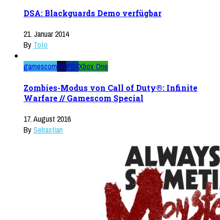
DSA: Blackguards Demo verfügbar
21. Januar 2014
By
Toto
gamescom
PC
PS4
Xbox One
Zombies-Modus von Call of Duty®: Infinite
Warfare // Gamescom Special
17. August 2016
By
Sebastian