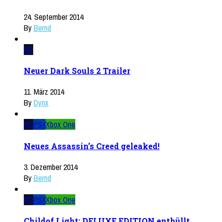
24. September 2014
By
Bernd
PC
Neuer Dark Souls 2 Trailer
11. März 2014
By
Dynx
PC
PS4
Xbox One
Neues Assassin’s Creed geleaked!
3. Dezember 2014
By
Bernd
PC
PS4
Xbox One
Childof Light: DELUXE EDITION enthüllt