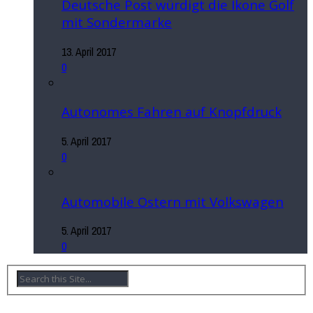
Deutsche Post würdigt die Ikone Golf
mit Sondermarke
13. April 2017
0
Autonomes Fahren auf Knopfdruck
5. April 2017
0
Automobile Ostern mit Volkswagen
5. April 2017
0