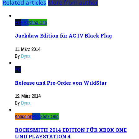
Related articles
More from author
PC
PS4
Xbox One
Jackdaw Edition für AC IV Black Flag
11. März 2014
By
Dynx
PC
Release und Pre-Order von WildStar
12. März 2014
By
Dynx
Konsolen
PS4
Xbox One
ROCKSMITH 2014 EDITION FÜR XBOX ONE
UND PLAYSTATION 4