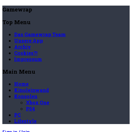
Gamewrap
Top Menu
Das Gamewrap Team
Unsere App
Archiv
Cookies?!
Impressum
Main Menu
Home
Kinoleinwand
Konsolen
Xbox One
PS4
PC
Lifestyle
Sign in / Join