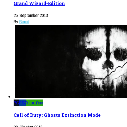
Grand Wizard-Edition
25. September 2013
By
Bernd
PC
PS4
Xbox One
Call of Duty: Ghosts Extinction Mode
28. Oktober 2013