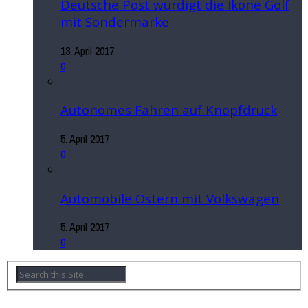
Deutsche Post würdigt die Ikone Golf
mit Sondermarke
13. April 2017
0
Autonomes Fahren auf Knopfdruck
5. April 2017
0
Automobile Ostern mit Volkswagen
5. April 2017
0