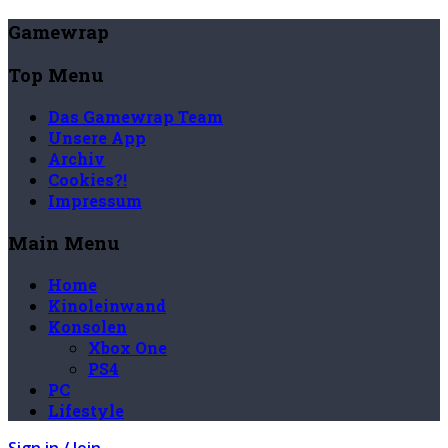
Gamewrap
Top Menu
Das Gamewrap Team
Unsere App
Archiv
Cookies?!
Impressum
Main Menu
Home
Kinoleinwand
Konsolen
Xbox One
PS4
PC
Lifestyle
Sign in / Join