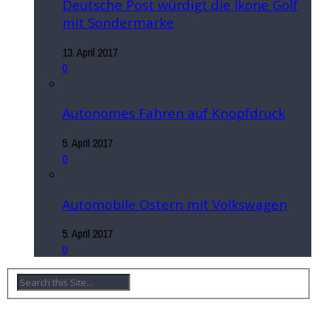
Deutsche Post würdigt die Ikone Golf
mit Sondermarke
13. April 2017
0
Autonomes Fahren auf Knopfdruck
5. April 2017
0
Automobile Ostern mit Volkswagen
5. April 2017
0