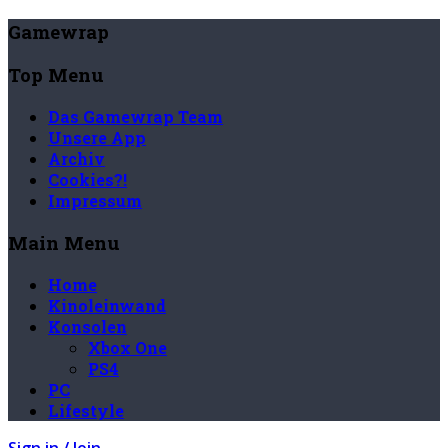
Gamewrap
Top Menu
Das Gamewrap Team
Unsere App
Archiv
Cookies?!
Impressum
Main Menu
Home
Kinoleinwand
Konsolen
Xbox One
PS4
PC
Lifestyle
Sign in / Join