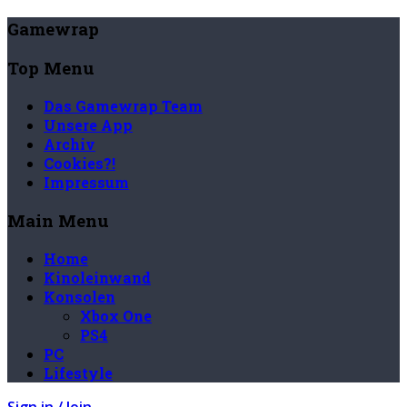
Gamewrap
Top Menu
Das Gamewrap Team
Unsere App
Archiv
Cookies?!
Impressum
Main Menu
Home
Kinoleinwand
Konsolen
Xbox One
PS4
PC
Lifestyle
Sign in / Join