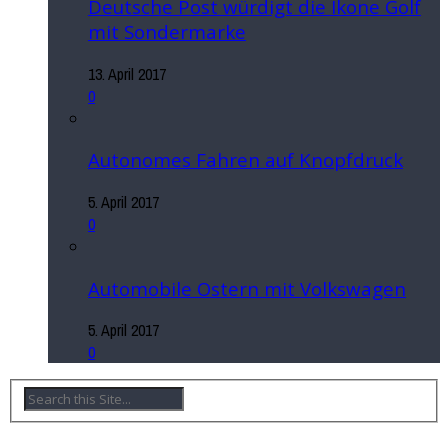
Deutsche Post würdigt die Ikone Golf
mit Sondermarke
13. April 2017
0
Autonomes Fahren auf Knopfdruck
5. April 2017
0
Automobile Ostern mit Volkswagen
5. April 2017
0