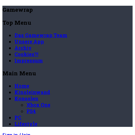
Gamewrap
Top Menu
Das Gamewrap Team
Unsere App
Archiv
Cookies?!
Impressum
Main Menu
Home
Kinoleinwand
Konsolen
Xbox One
PS4
PC
Lifestyle
Sign in / Join