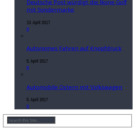
Deutsche Post würdigt die Ikone Golf
mit Sondermarke
13. April 2017
0
Autonomes Fahren auf Knopfdruck
5. April 2017
0
Automobile Ostern mit Volkswagen
5. April 2017
0