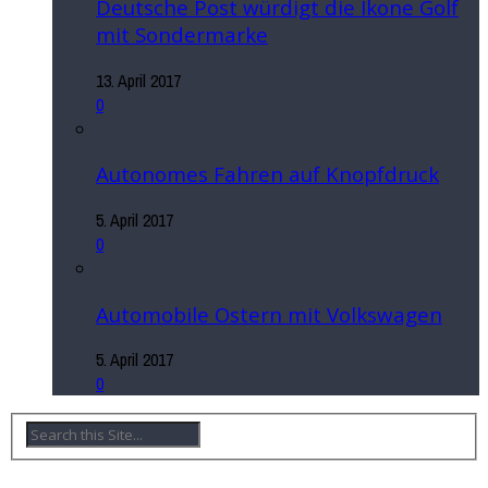
Deutsche Post würdigt die Ikone Golf
mit Sondermarke
13. April 2017
0
Autonomes Fahren auf Knopfdruck
5. April 2017
0
Automobile Ostern mit Volkswagen
5. April 2017
0