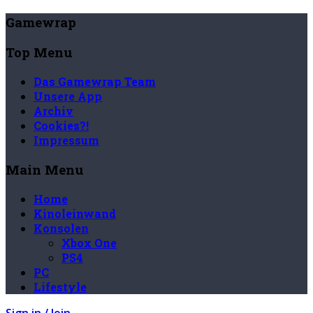
Gamewrap
Top Menu
Das Gamewrap Team
Unsere App
Archiv
Cookies?!
Impressum
Main Menu
Home
Kinoleinwand
Konsolen
Xbox One
PS4
PC
Lifestyle
Sign in / Join