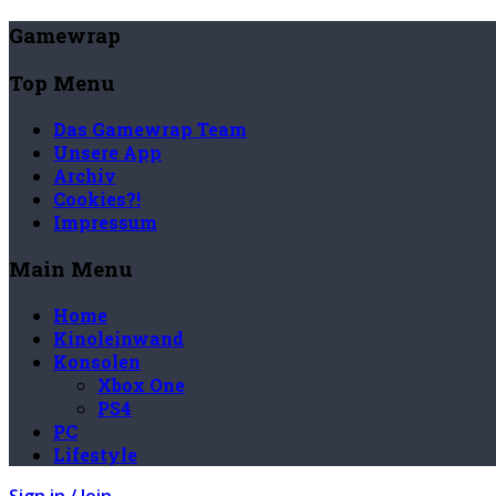
Gamewrap
Top Menu
Das Gamewrap Team
Unsere App
Archiv
Cookies?!
Impressum
Main Menu
Home
Kinoleinwand
Konsolen
Xbox One
PS4
PC
Lifestyle
Sign in / Join