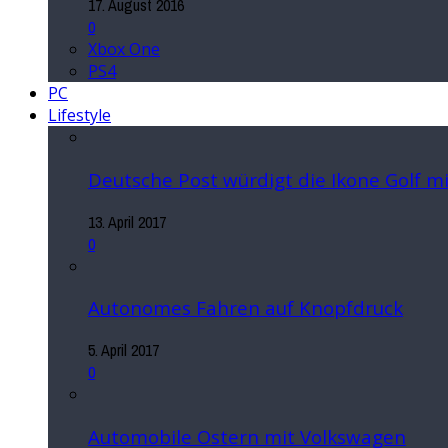
17. August 2016
0
Xbox One
PS4
PC
Lifestyle
Deutsche Post würdigt die Ikone Golf 
13. April 2017
0
Autonomes Fahren auf Knopfdruck
5. April 2017
0
Automobile Ostern mit Volkswagen