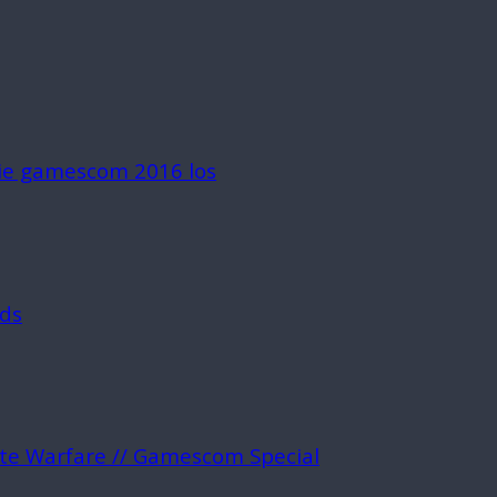
die gamescom 2016 los
rds
ite Warfare // Gamescom Special