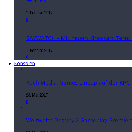
FENCES
1. Februar 2017
0
BAYWATCH - Mit neuen Kinostart Termi
1. Februar 2017
0
Konsolen
Koch Media: Games Lineup auf der RPC
23. Mai 2017
0
Weltweite Destiny 2 Gameplay-Premiere