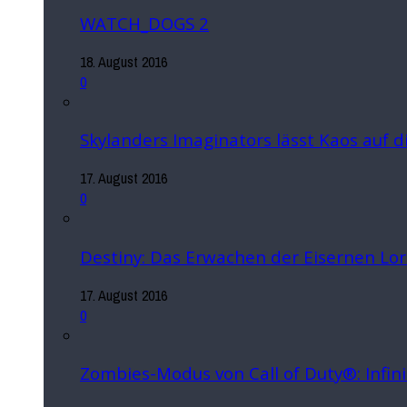
WATCH_DOGS 2
18. August 2016
0
Skylanders Imaginators lässt Kaos auf 
17. August 2016
0
Destiny: Das Erwachen der Eisernen Lo
17. August 2016
0
Zombies-Modus von Call of Duty®: Infin