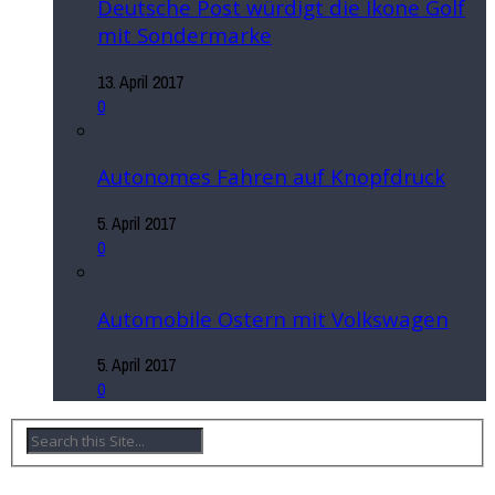
Deutsche Post würdigt die Ikone Golf
mit Sondermarke
13. April 2017
0
Autonomes Fahren auf Knopfdruck
5. April 2017
0
Automobile Ostern mit Volkswagen
5. April 2017
0