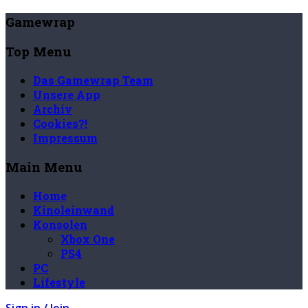
Gamewrap
Top Menu
Das Gamewrap Team
Unsere App
Archiv
Cookies?!
Impressum
Main Menu
Home
Kinoleinwand
Konsolen
Xbox One
PS4
PC
Lifestyle
Sign in / Join