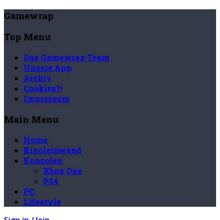
Gamewrap
Top Menu
Das Gamewrap Team
Unsere App
Archiv
Cookies?!
Impressum
Main Menu
Home
Kinoleinwand
Konsolen
Xbox One
PS4
PC
Lifestyle
Sign in / Join