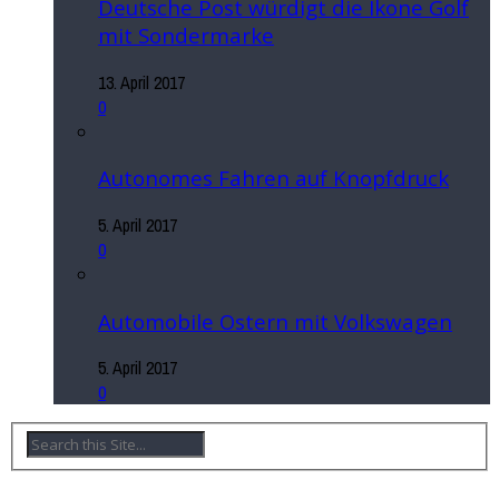
Deutsche Post würdigt die Ikone Golf
mit Sondermarke
13. April 2017
0
Autonomes Fahren auf Knopfdruck
5. April 2017
0
Automobile Ostern mit Volkswagen
5. April 2017
0