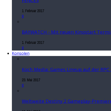
FENCES
1. Februar 2017
0
BAYWATCH - Mit neuen Kinostart Termi
1. Februar 2017
0
Konsolen
Koch Media: Games Lineup auf der RPC
23. Mai 2017
0
Weltweite Destiny 2 Gameplay-Premiere