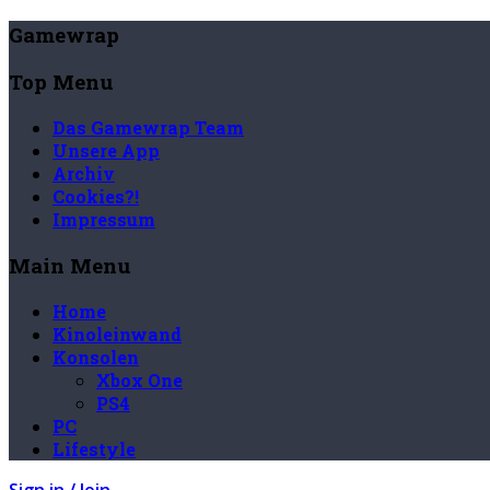
Gamewrap
Top Menu
Das Gamewrap Team
Unsere App
Archiv
Cookies?!
Impressum
Main Menu
Home
Kinoleinwand
Konsolen
Xbox One
PS4
PC
Lifestyle
Sign in / Join