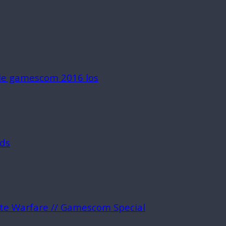
die gamescom 2016 los
rds
ite Warfare // Gamescom Special