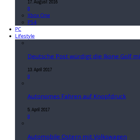
17. August 2016
0
Xbox One
PS4
PC
Lifestyle
Deutsche Post würdigt die Ikone Golf 
13. April 2017
0
Autonomes Fahren auf Knopfdruck
5. April 2017
0
Automobile Ostern mit Volkswagen