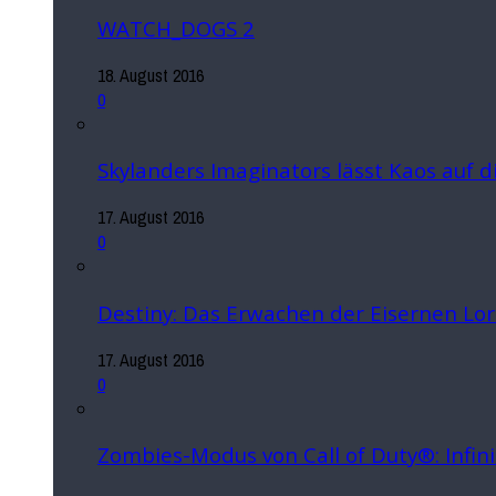
WATCH_DOGS 2
18. August 2016
0
Skylanders Imaginators lässt Kaos auf 
17. August 2016
0
Destiny: Das Erwachen der Eisernen Lo
17. August 2016
0
Zombies-Modus von Call of Duty®: Infin