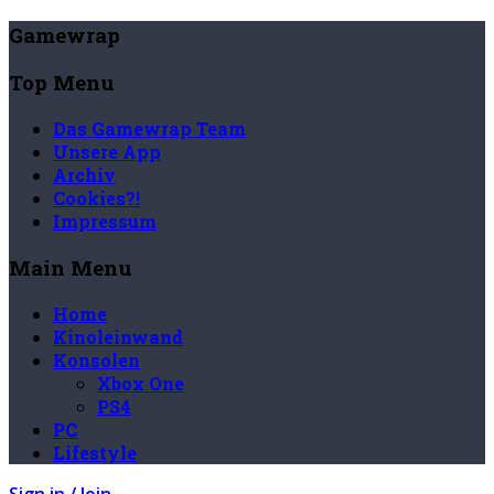
Gamewrap
Top Menu
Das Gamewrap Team
Unsere App
Archiv
Cookies?!
Impressum
Main Menu
Home
Kinoleinwand
Konsolen
Xbox One
PS4
PC
Lifestyle
Sign in / Join