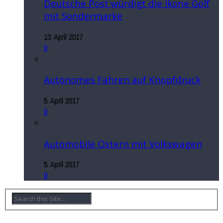
Deutsche Post würdigt die Ikone Golf
mit Sondermarke
13. April 2017
0
Autonomes Fahren auf Knopfdruck
5. April 2017
0
Automobile Ostern mit Volkswagen
5. April 2017
0