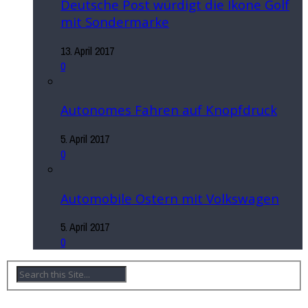
Deutsche Post würdigt die Ikone Golf
mit Sondermarke
13. April 2017
0
Autonomes Fahren auf Knopfdruck
5. April 2017
0
Automobile Ostern mit Volkswagen
5. April 2017
0