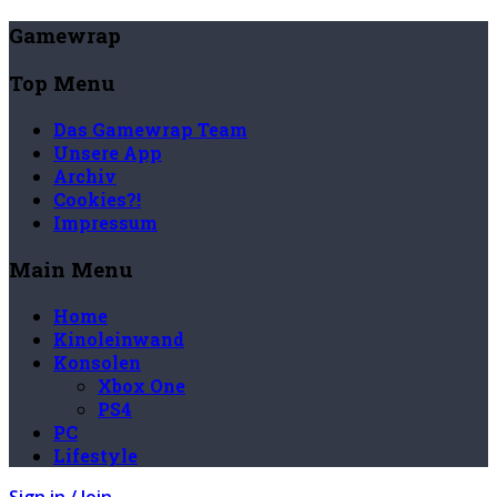
Gamewrap
Top Menu
Das Gamewrap Team
Unsere App
Archiv
Cookies?!
Impressum
Main Menu
Home
Kinoleinwand
Konsolen
Xbox One
PS4
PC
Lifestyle
Sign in / Join