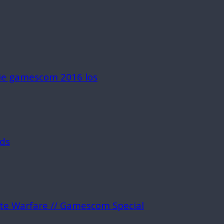
die gamescom 2016 los
rds
ite Warfare // Gamescom Special