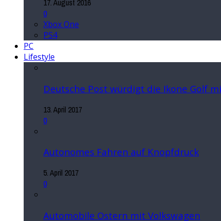
17. August 2016
0
Xbox One
PS4
PC
Lifestyle
Deutsche Post würdigt die Ikone Golf 
13. April 2017
0
Autonomes Fahren auf Knopfdruck
5. April 2017
0
Automobile Ostern mit Volkswagen