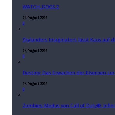
WATCH_DOGS 2
18. August 2016
0
Skylanders Imaginators lässt Kaos auf 
17. August 2016
0
Destiny: Das Erwachen der Eisernen Lo
17. August 2016
0
Zombies-Modus von Call of Duty®: Infin