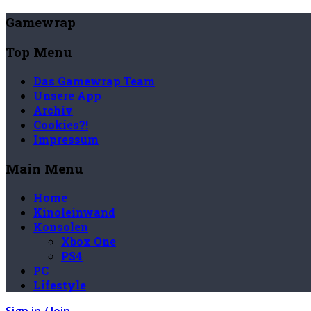
Gamewrap
Top Menu
Das Gamewrap Team
Unsere App
Archiv
Cookies?!
Impressum
Main Menu
Home
Kinoleinwand
Konsolen
Xbox One
PS4
PC
Lifestyle
Sign in / Join