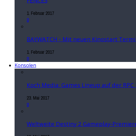
FENCES
1. Februar 2017
0
BAYWATCH - Mit neuen Kinostart Termi
1. Februar 2017
0
Konsolen
Koch Media: Games Lineup auf der RPC
23. Mai 2017
0
Weltweite Destiny 2 Gameplay-Premiere