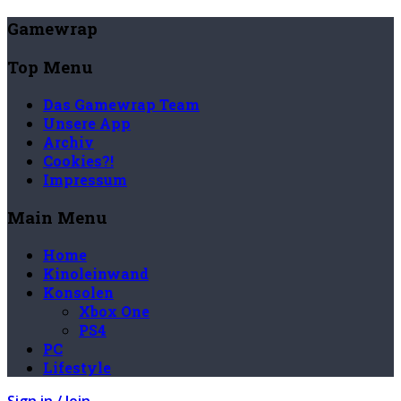
Gamewrap
Top Menu
Das Gamewrap Team
Unsere App
Archiv
Cookies?!
Impressum
Main Menu
Home
Kinoleinwand
Konsolen
Xbox One
PS4
PC
Lifestyle
Sign in / Join