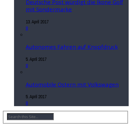
Deutsche Post würdigt die Ikone Golf
mit Sondermarke
13. April 2017
0
Autonomes Fahren auf Knopfdruck
5. April 2017
0
Automobile Ostern mit Volkswagen
5. April 2017
0