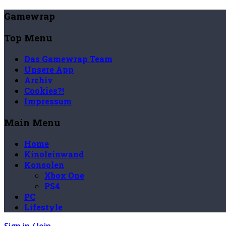
Gamewrap
Top Menu
Das Gamewrap Team
Unsere App
Archiv
Cookies?!
Impressum
Main Menu
Home
Kinoleinwand
Konsolen
Xbox One
PS4
PC
Lifestyle
Sign in / Join