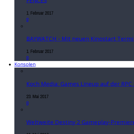
FENCES
1. Februar 2017
0
BAYWATCH - Mit neuen Kinostart Termi
1. Februar 2017
0
Konsolen
Koch Media: Games Lineup auf der RPC
23. Mai 2017
0
Weltweite Destiny 2 Gameplay-Premiere