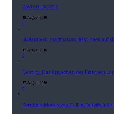
WATCH_DOGS 2
18. August 2016
0
Skylanders Imaginators lässt Kaos auf 
17. August 2016
0
Destiny: Das Erwachen der Eisernen Lo
17. August 2016
0
Zombies-Modus von Call of Duty®: Infin