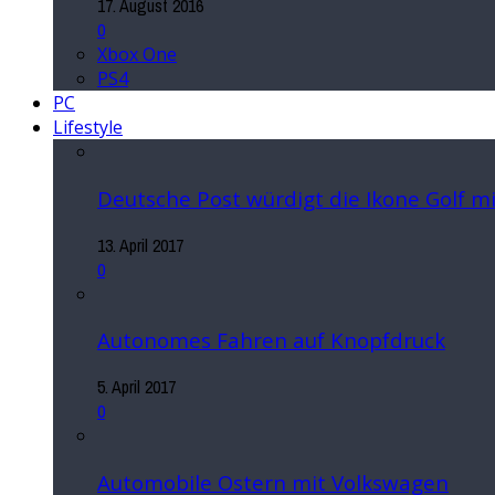
17. August 2016
0
Xbox One
PS4
PC
Lifestyle
Deutsche Post würdigt die Ikone Golf 
13. April 2017
0
Autonomes Fahren auf Knopfdruck
5. April 2017
0
Automobile Ostern mit Volkswagen