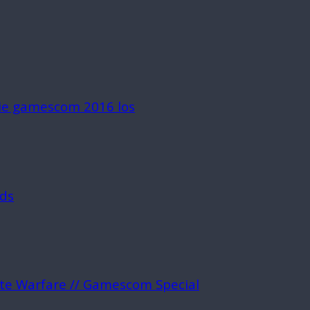
die gamescom 2016 los
rds
ite Warfare // Gamescom Special